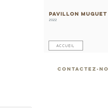
PAVILLON MUGUET
2022
ACCUEIL
CONTACTEZ-NO
Maïté Magnenet
06 47 25 25 50
maite@maconception.fr