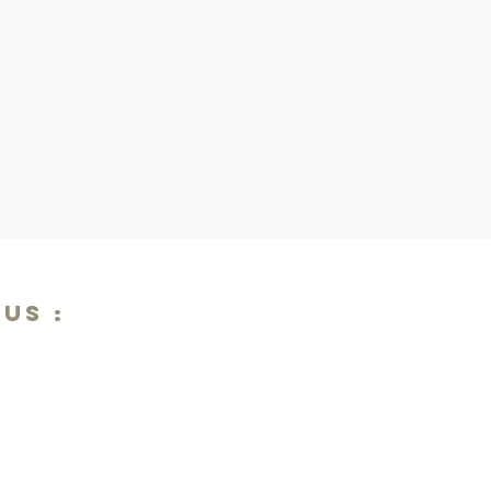
US :
Stéphane Marion
Bureau & Maiso
06 33 93 97 27
3, Rue des Pri
stephane@maconception.fr
25300 Houtaud
03 81 89 04 97