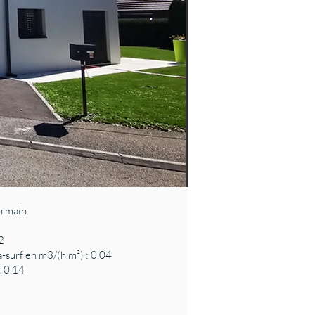
n main.
2
a-surf en m3/(h.m²) : 0.04
: 0.14