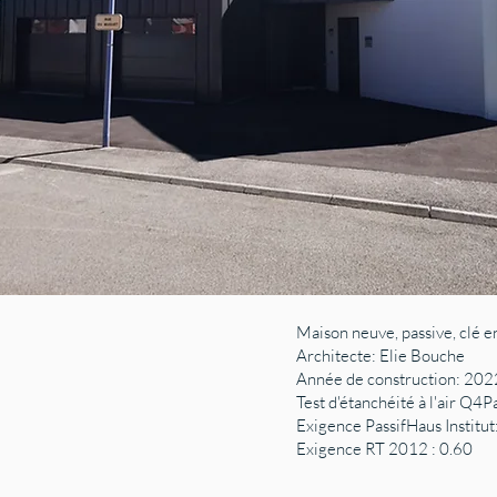
Maison neuve, passive, clé e
Architecte: Elie Bouche
Année de construction: 202
Test d'étanchéité à l'air Q4P
Exigence PassifHaus Institut
Exigence RT 2012 : 0.60