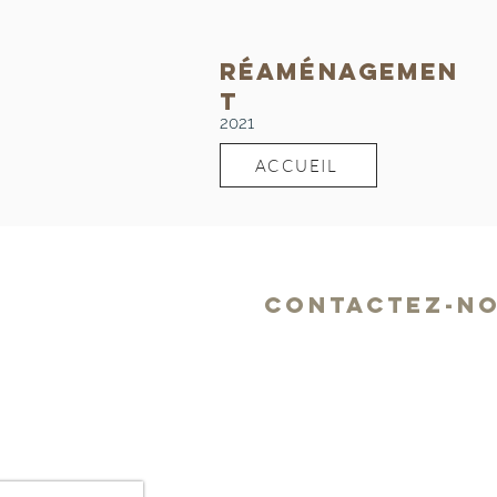
Réaménagemen
t
2021
ACCUEIL
CONTACTEZ-NO
Maïté Magnenet
06 47 25 25 50
maite@maconception.fr