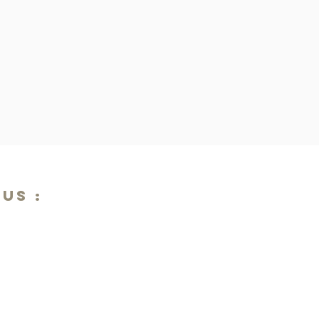
US :
Stéphane Marion
Bureau & Maiso
06 33 93 97 27
3, Rue des Pri
stephane@maconception.fr
25300 Houtaud
03 81 89 04 97