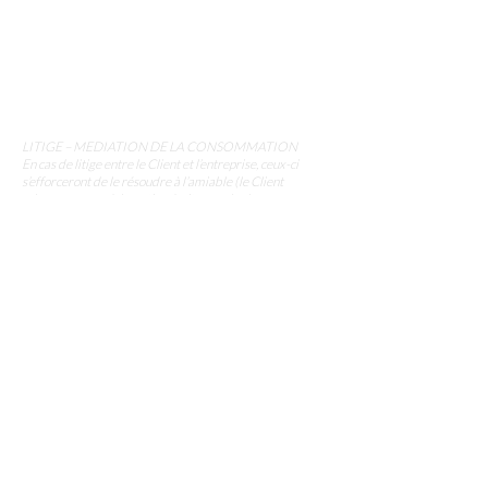
stephane@maconception.fr
Bureau & Maison témoin
3, Rue des Primevères
25300 Houtaud
03 81 89 04 97
LITIGE – MEDIATION DE LA CONSOMMATION
En cas de litige entre le Client et l’entreprise, ceux-ci
s’efforceront de le résoudre à l’amiable (le Client
adressera une réclamation écrite auprès du
professionnel ou, le cas échéant, auprès du Service
Relations Clientèle du professionnel).
A défaut d’accord amiable ou en l’absence de réponse du
professionnel dans un délai raisonnable d’un (1) mois, le
Client consommateur au sens de l’article L.133-4 du
code de la consommation a la possibilité de saisir
gratuitement, si un désaccord subsiste, le médiateur
compétent inscrit sur la liste des médiateurs établie par
la Commission d’évaluation et de contrôle de la
médiation de la consommation en application de l’article
L.615-1 du code de la consommation, à savoir :
La Société Médiation Professionnelle
www.mediateur-consommation-smp.fr
24 rue Albert de Mun - 33000 Bordeaux